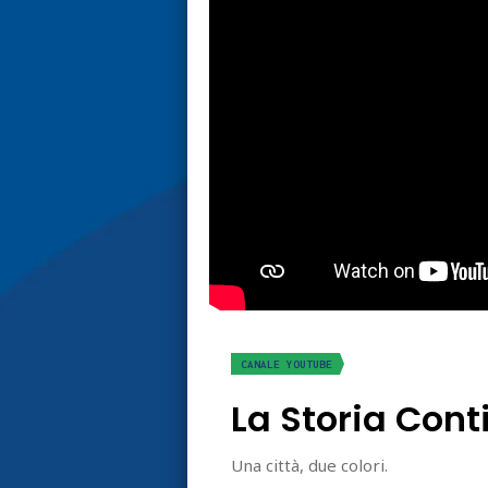
CANALE YOUTUBE
La Storia Cont
Una città, due colori.