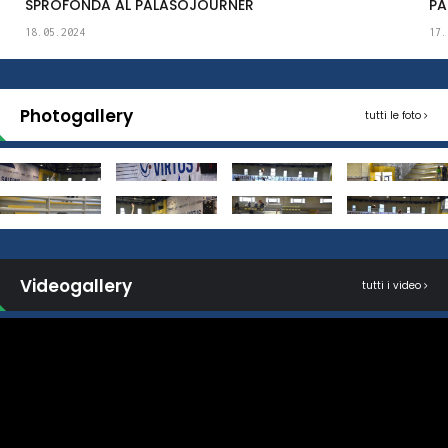
SPROFONDA AL PALASOJOURNER
PA
18.05.2024
17.
Photogallery
tutti le foto
Videogallery
tutti i video