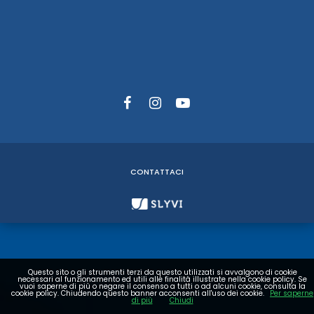
CONTATTACI
Questo sito o gli strumenti terzi da questo utilizzati si avvalgono di cookie
necessari al funzionamento ed utili alle finalità illustrate nella cookie policy. Se
vuoi saperne di più o negare il consenso a tutti o ad alcuni cookie, consulta la
cookie policy. Chiudendo questo banner acconsenti all'uso dei cookie.
Per saperne
di più
Chiudi