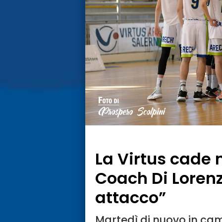
La Virtus cade n
Coach Di Lorenzo
attacco”
Martedì di nuovo in ca