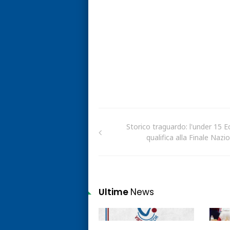
Storico traguardo: l'under 15 Ec
qualifica alla Finale Nazi
Ultime
News