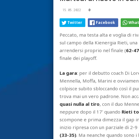
15.05.2022
0
Twitter
Facebook
What
Peccato, ma testa alta e voglia di ri
sul campo della Kienergia Rieti, un
arrendersi proprio nel finale (
62-47
finale dei playoff.
La gara
: per il debutto coach Di Lor
Mennella, Moffa, Marini e ovviamente
colpisce subito sbloccando così il p
trova mai un vero padrone. Non ac
quasi nulla al tiro
, con il duo Menne
neppure dopo il 17' quando
Rieti to
scompone e prima dimezza il gap in 
inizio ripresa con un parziale di 2-9
(33-35)
. Ma neanche quando sono i 