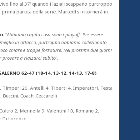
ta vivo fino al 37' quando i laziali scappano purtroppo
prima partita della serie. Martedì si ritornerà in
zo
: “
Abbiamo capito cosa sono i playoff. Per essere
meglio in attacco, purtroppo abbiamo collezionato
poco chiare e troppe forzature. Nei prossimi due giorni
r provare a rialzarci subito
”.
LERNO 62-47 (18-14, 13-12, 14-13, 17-8)
8, Timperi 20, Antelli 4, Tiberti 4, Imperatori, Testa
, Buccini. Coach: Ceccarelli
, Coltro 2, Mennella 9, Valentini 10, Romano 2,
: Di Lorenzo