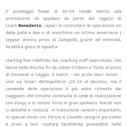
Il punteggio finale di 66-94 rende merito alla
prestazione da applausi da parte dei ragazzi di
coach
Benedetto
, capaci di controllare le operazioni sin
dalla palla a due e di annichilire un ottimo avversario (
seppur ancora privo di Zampolli) grazie ad intensità,
lucidità e gioco di squadra.
Starting five ridefinito dal coaching staff salernitano, che
lancia nella mischia fin da subito Ciribeni e Tortù al posto
di Diomede e Leggio: il match - nei primi dieci minuti -
vive sui binari dell'equilibrio (23-24 al decimo), ma il
comando delle operazioni è più volte richiesto dai
viaggianti che trovano continuità in sede di realizzazione
con Visnjic e lo stesso Tortù in gran spolvero. Nardò non
si abbatte e realizza in transizione canestri importanti,
in special modo con Peroni e Coviello sempre pericolosi
e bravi a non risultare facilmente prevedibili nelle