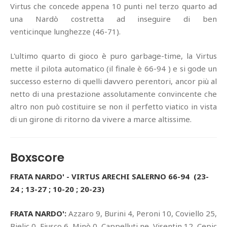
Virtus che concede appena 10 punti nel terzo quarto ad
una Nardò costretta ad inseguire di ben
venticinque lunghezze (46-71).
L'ultimo quarto di gioco è puro garbage-time, la Virtus
mette il pilota automatico (il finale è 66-94 ) e si gode un
successo esterno di quelli davvero perentori, ancor più al
netto di una prestazione assolutamente convincente che
altro non può costituire se non il perfetto viatico in vista
di un girone di ritorno da vivere a marce altissime.
Boxscore
FRATA NARDO' - VIRTUS ARECHI SALERNO 66-94 (23-
24 ; 13-27 ; 10-20 ; 20-23)
FRATA NARDO':
Azzaro 9, Burini 4, Peroni 10, Coviello 25,
Bjelic 0, Fiusco 6, Minò 0, Cappelluti ne, Visentin 12, Cepic