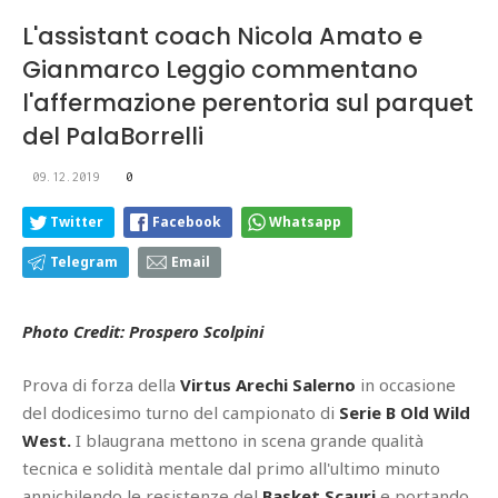
L'assistant coach Nicola Amato e
Gianmarco Leggio commentano
l'affermazione perentoria sul parquet
del PalaBorrelli
09.12.2019
0
Twitter
Facebook
Whatsapp
Telegram
Email
Photo Credit: Prospero Scolpini
Prova di forza della
Virtus Arechi Salerno
in occasione
del dodicesimo turno del campionato di
Serie B Old Wild
West.
I blaugrana mettono in scena grande qualità
tecnica e solidità mentale dal primo all'ultimo minuto
annichilendo le resistenze del
Basket Scauri
e portando