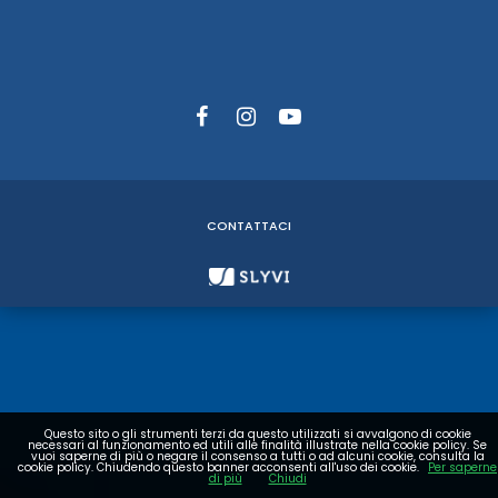
CONTATTACI
Questo sito o gli strumenti terzi da questo utilizzati si avvalgono di cookie
necessari al funzionamento ed utili alle finalità illustrate nella cookie policy. Se
vuoi saperne di più o negare il consenso a tutti o ad alcuni cookie, consulta la
cookie policy. Chiudendo questo banner acconsenti all'uso dei cookie.
Per saperne
di più
Chiudi