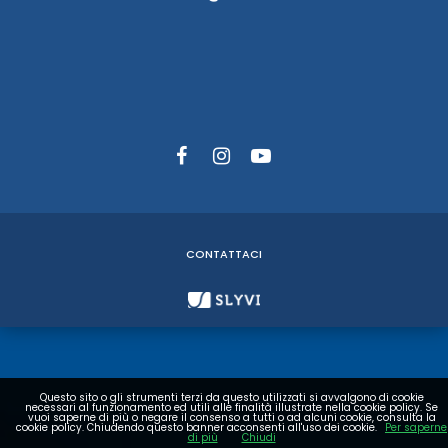
CONTATTACI
Questo sito o gli strumenti terzi da questo utilizzati si avvalgono di cookie
necessari al funzionamento ed utili alle finalità illustrate nella cookie policy. Se
vuoi saperne di più o negare il consenso a tutti o ad alcuni cookie, consulta la
cookie policy. Chiudendo questo banner acconsenti all'uso dei cookie.
Per saperne
di più
Chiudi