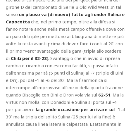
girone D del campionato di Serie B Old Wild West. In tal
senso
un plauso va (di nuovo) fatto agli under Sulina e
Capocotta
che, nel primo tempo, oltre alla difesa si
fanno notare anche nella metà campo offensiva dove con
un paio di triple permettono ai blaugrana di mettere più
volte la testa avanti prima di dover fare i conti al 20’ con
il primo “vero” svantaggio della gara (tripla allo scadere
di
Chiti per il 32-28
). Svantaggio che in avvio di ripresa
cambia e ricambia con estrema facilità, si passa infatti
dall’ennesima parità (5 punti di Sulina) al -7 (triple di Bini
e Dri), poi dal -1 al -6 del 30’. Ma la fisarmonica si
interrompe all’improvviso all’inizio della quarta frazione
quando Bisceglie con Bini e Dron vola via sul
62-51
. Ma la
Virtus non molla, con Donadoni e Sulina si porta sul -4
per poi avere
la grande occasione per arrivare sul -1
al
39’ ma la tripla del solito Sulina (25 per lui alla fine) è
annullata causa linea laterale calpestata. Esattamente in