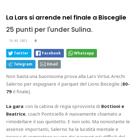
La Lars si arrende nel finale a Bisceglie
25 punti per l'under Sulina.
19.03.2023
0
Twitter
Facebook
Whatsapp
Telegram
Email
Non basta una buonissima prova alla Lars Virtus Arechi
Salerno per espugnare il parquet del Lions Bisceglie (
80-
79
il finale).
La gara
: con la cabina di regia sprovvista di
Bottioni e
Beatrice
, coach Ponticiello è nuovamente chiamato a
rimodellare il suo quintetto. E non solo. Ma nonostante le
assenze importanti, Salerno ha la lucidità mentale e
tecnica di competere su uno dei parquet più difficili del