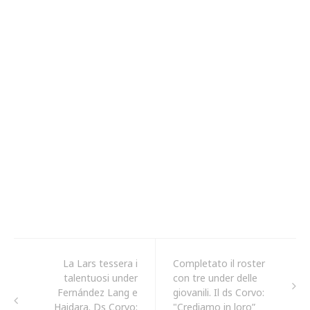
La Lars tessera i
Completato il roster
talentuosi under
con tre under delle
Fernández Lang e
giovanili. Il ds Corvo:
Haidara. Ds Corvo:
"Crediamo in loro”