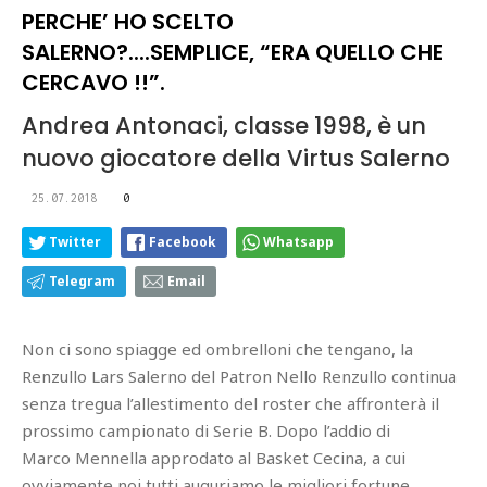
PERCHE’ HO SCELTO
SALERNO?....SEMPLICE, “ERA QUELLO CHE
CERCAVO !!”.
Andrea Antonaci, classe 1998, è un
nuovo giocatore della Virtus Salerno
25.07.2018
0
Twitter
Facebook
Whatsapp
Telegram
Email
Non ci sono spiagge ed ombrelloni che tengano, la
Renzullo Lars Salerno del Patron Nello Renzullo continua
senza tregua l’allestimento del roster che affronterà il
prossimo campionato di Serie B. Dopo l’addio di
Marco Mennella approdato al Basket Cecina, a cui
ovviamente noi tutti auguriamo le migliori fortune