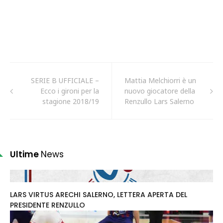
SERIE B UFFICIALE –
Mattia Melchiorri è un
Ecco i gironi per la
nuovo giocatore della
stagione 2018/19
Renzullo Lars Salerno
Ultime
News
LARS VIRTUS ARECHI SALERNO, LETTERA APERTA DEL
PRESIDENTE RENZULLO