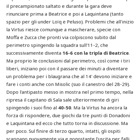
il precampionato saltato e durante la gara deve
rinunciare prima a Beatrice e poi a Laquintana (tanto
spazio per gli under Loïq e Peluso). Problemi che all'inizio
la Virtus riesce comunque a mascherare, specie con
Moffa e Zucca che pronti via colpiscono subito dal
perimetro spingendo la squadra sull'11-2, che
successivamente diventa
16-6 con la tripla di Beatrice
.
Ma proprio le conclusioni dal perimetro, così come i tiri
liberi, iniziano poi con il passare dei minuti a diventare
un problema per i blaugrana che al 14' devono iniziare e
fare i conti anche con Misolic (suo il canestro del 28-29).
Dopo l'antipasto messo in mostra nel primo tempo, nella
ripresa il capitano di Sala sale ulteriormente di giri
spingendo i suoi fino al
40-50
. Ma la Virtus ha ancora la
forza di rispondere, due giochi da tre punti di Donadoni
e Laquintana ed ecco che tutto torna in discussione. Ma
per poco. Sul finire di terzo quarto, intatti, gli ospiti
scappano nuovamente via e nonostante l'uscita per falli