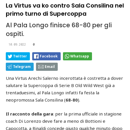
La Virtus va ko contro Sala Consilina nel
primo turno di Supercoppa
Al Pala Longo finisce 68-80 per gli
ospiti.
10.09.2022
0
Twitter
Facebook
Whatsapp
Telegram
Email
Una Virtus Arechi Salerno incerottata è costretta a dover
salutare la Supercoppa di Serie B Old Wild West già a
trentaduesimi, al Pala Longo infatti fa festa la
neopromossa Sala Consilina (
68-80
).
Il racconto della gara
:
per la prima ufficiale in stagione
coach Di Lorenzo deve fare a meno di Bottioni e
Capocotta, a Rinaldi concede giusto qualche minuto dopo