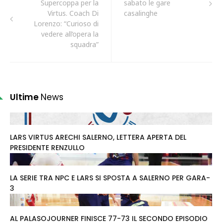
Supercoppa per la
sabato le gare
Virtus. Coach Di
casalinghe
Lorenzo: “Curioso di
vedere all’opera la
squadra”
Ultime
News
LARS VIRTUS ARECHI SALERNO, LETTERA APERTA DEL
PRESIDENTE RENZULLO
LA SERIE TRA NPC E LARS SI SPOSTA A SALERNO PER GARA-
3
AL PALASOJOURNER FINISCE 77-73 IL SECONDO EPISODIO