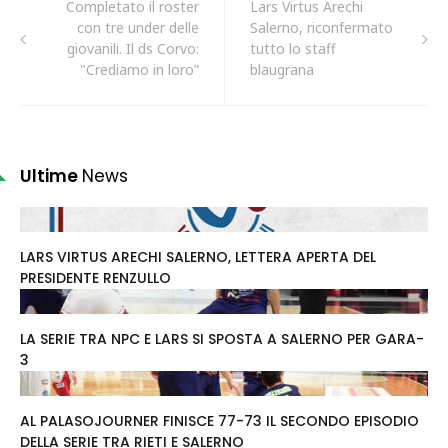
Completato il roster
Lars Virtus Arechi
con tre under delle
Salerno, riconfermato
giovanili. Il ds Corvo:
tutto lo staff
"Crediamo in loro”
blaugrana
Ultime
News
LARS VIRTUS ARECHI SALERNO, LETTERA APERTA DEL
PRESIDENTE RENZULLO
LA SERIE TRA NPC E LARS SI SPOSTA A SALERNO PER GARA-
3
AL PALASOJOURNER FINISCE 77-73 IL SECONDO EPISODIO
DELLA SERIE TRA RIETI E SALERNO