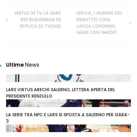
VIRTUS IN TV: LE GARE
VIRTUS, I NUMERI DEL
DEI BLAUGRANA IN
DEBUTTO: COSA
REPLICA SU TVOGGI
LASCIA L'OPENING
GAME CON NARDO'
Ultime
News
LARS VIRTUS ARECHI SALERNO, LETTERA APERTA DEL
PRESIDENTE RENZULLO
LA SERIE TRA NPC E LARS SI SPOSTA A SALERNO PER GARA-
3