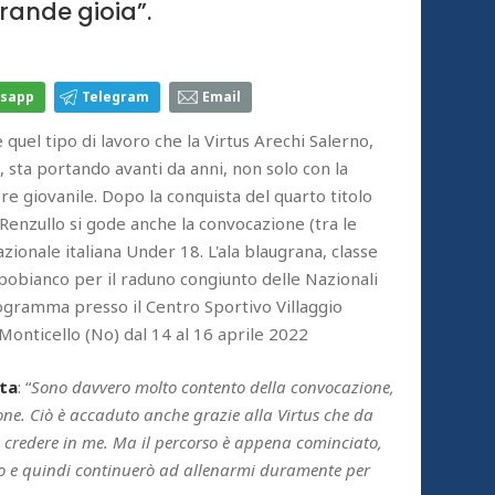
rande gioia”.
sapp
Telegram
Email
quel tipo di lavoro che la Virtus Arechi Salerno,
, sta portando avanti da anni, non solo con la
e giovanile. Dopo la conquista del quarto titolo
 Renzullo si gode anche la convocazione (tra le
zionale italiana Under 18. L'ala blaugrana, classe
pobianco per il raduno congiunto delle Nazionali
ogramma presso il Centro Sportivo Villaggio
onticello (No) dal 14 al 16 aprile 2022
tta
: “
Sono davvero molto contento della convocazione,
one. Ciò è accaduto anche grazie alla Virtus che da
 credere in me. Ma il percorso è appena cominciato,
to e quindi continuerò ad allenarmi duramente per