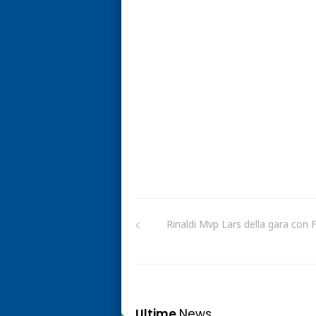
Rinaldi Mvp Lars della gara con 
Ultime
News