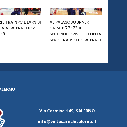
RIE TRA NPC E LARS SI
AL PALASOJOURNER
TA A SALERNO PER
FINISCE 77-73 IL
-3
SECONDO EPISODIO DELLA
SERIE TRA RIETI E SALERNO
SALERNO
Via Carmine 149, SALERNO
info@virtusarechisalerno.it