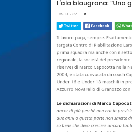
L'ala blaugrana: “Una g
05.04.2022
0
Twitter
Facebook
What
Il lavoro paga, sempre. Esattamente 
targata Centro di Riabilitazione Lars
prima squadra ma anche con il settor
regionale, la società del presidente
riserve) di Marco Capocotta nella Na
2004, è stata convocata da coach Ca
Under 16 e Under 18 maschili in pr
Azzurro Novarello di Granozzo con M
Le dichiarazioni di Marco Capoco
ancor di più perché non era in previsi
due anni a questa parte non smette di
so bene che devo crescere ancora tan