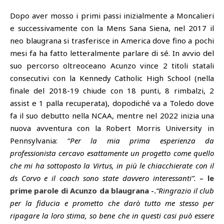
Dopo aver mosso i primi passi inizialmente a Moncalieri
e successivamente con la Mens Sana Siena, nel 2017 il
neo blaugrana si trasferisce in America dove fino a pochi
mesi fa ha fatto letteralmente parlare di sé. In avvio del
suo percorso oltreoceano Acunzo vince 2 titoli statali
consecutivi con la Kennedy Catholic High School (nella
finale del 2018-19 chiude con 18 punti, 8 rimbalzi, 2
assist e 1 palla recuperata), dopodiché va a Toledo dove
fa il suo debutto nella NCAA, mentre nel 2022 inizia una
nuova avventura con la Robert Morris University in
Pennsylvania: “
Per la mia prima esperienza da
professionista cercavo esattamente un progetto come quello
che mi ha sottoposto la Virtus, in più le chiacchierate con il
ds Corvo e il coach sono state davvero interessanti”.
– le
prime parole di Acunzo da blaugrana -.
“Ringrazio il club
per la fiducia e prometto che darò tutto me stesso per
ripagare la loro stima, so bene che in questi casi può essere