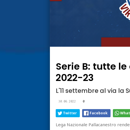
Serie B: tutte l
2022-23
L'11 settembre al via la
30.06.2022
0
Twitter
Facebook
What
Lega Nazionale Pallacanestro rende n