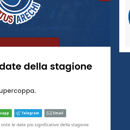
e date della stagione
 Supercoppa.
sapp
Telegram
Email
ote le date più significative della stagione