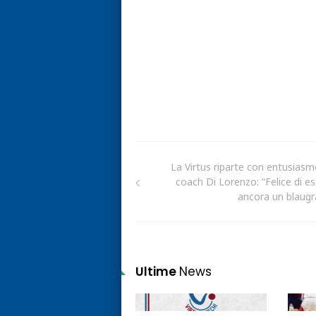
La Virtus riparte con entusias
coach Di Lorenzo: “Felice di e
ancora un blaugr
Ultime
News