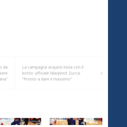
mo da
La campagna acquisti inizia con il
ssere
botto: ufficiale l’ala/pivot Zucca:
ana”
“Pronto a dare il massimo”