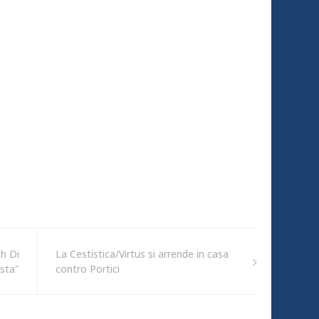
ch Di
La Cestistica/Virtus si arrende in casa
ista"
contro Portici