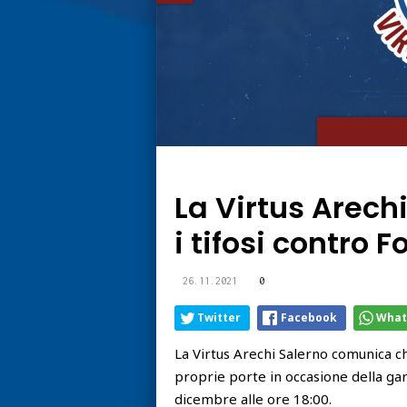
La Virtus Arech
i tifosi contro F
26.11.2021
0
Twitter
Facebook
What
La Virtus Arechi Salerno comunica ch
proprie porte in occasione della ga
dicembre alle ore 18:00.