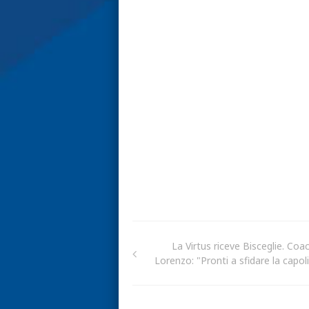
La Virtus riceve Bisceglie. Coa
Lorenzo: "Pronti a sfidare la capol