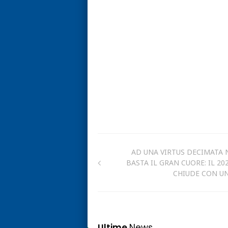
AD UNA VIRTUS DECIMATA
BASTA IL GRAN CUORE: IL 202
CHIUDE CON U
Ultime
News