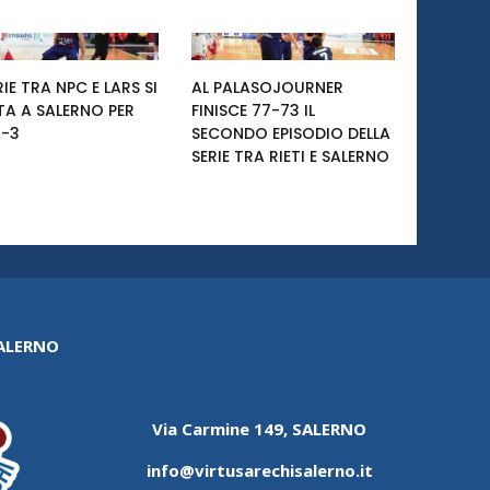
RIE TRA NPC E LARS SI
AL PALASOJOURNER
TA A SALERNO PER
FINISCE 77-73 IL
-3
SECONDO EPISODIO DELLA
SERIE TRA RIETI E SALERNO
SALERNO
Via Carmine 149, SALERNO
info@virtusarechisalerno.it