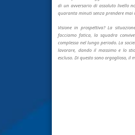
di un avversario di assoluto livello n
quaranta minuti senza prendere mai i
Visione in prospettiva? La situazion
facciamo fatica, la squadra convive
complessa nel lungo periodo. La societ
lavorare, dando il massimo e lo st
escluso. Di questo sono orgoglioso, il 