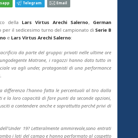
sapp
Telegram
Email
ico della
Lars Virtus Arechi Salerno
,
German
o per il sedicesimo turno del campionato di
Serie B
ino
e
Lars Virtus Arechi Salerno
:
acrificio da parte del gruppo: privati nelle ultime ore
 lungodegente Matrone, i ragazzi hanno dato tutto in
ciale va agli under, protagonisti di una performance
z.
a differenza l'hanno fatta le percentuali al tiro dalla
i e la loro capacità di fare punti da seconde opzioni,
usciti a contendere anche e soprattutto perché privi di
i dell'Under 19? Letteralmente ammirevole,sono entrati
ambo i lati del campo e hanno performato al cospetto