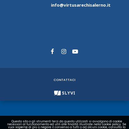
info@virtusarechisalerno.it
CONTATTACI
Questo sito o gli strumenti terzi da questo utilizzati si avvalgono di cookie
necessari al funzionamento ed utili alle finalità illustrate nella cookie policy. Se
vuoi saperne di più o negare il consenso a tutti o ad alcuni cookie, consulta la