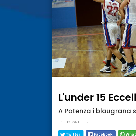
L'under 15 Eccel
A Potenza i blaugrana 
11.12.2021
0
Twitter
Facebook
What