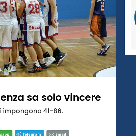
lenza sa solo vincere
si impongono 41-86.
sapp
Telegram
Email