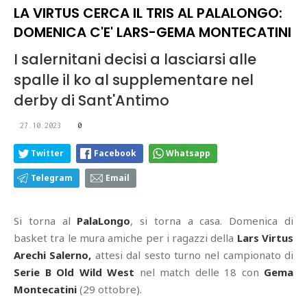
LA VIRTUS CERCA IL TRIS AL PALALONGO:
DOMENICA C'E' LARS-GEMA MONTECATINI
I salernitani decisi a lasciarsi alle
spalle il ko al supplementare nel
derby di Sant'Antimo
27.10.2023
0
Twitter
Facebook
Whatsapp
Telegram
Email
Si torna al
PalaLongo
, si torna a casa. Domenica di
basket tra le mura amiche per i ragazzi della
Lars Virtus
Arechi Salerno,
attesi dal sesto turno nel campionato di
Serie B Old Wild West
nel match delle 18 con
Gema
Montecatini
(29 ottobre).