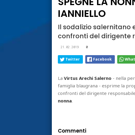
SPEGNE LA NONN
IANNIELLO
Il sodalizio salernitano
confronti del dirigente
21.02.2019
0
Twitter
Facebook
What
La
Virtus Arechi Salerno
- nella pe
famiglia blaugrana - esprime la prop
confronti del dirigente responsabil
nonna
.
Commenti