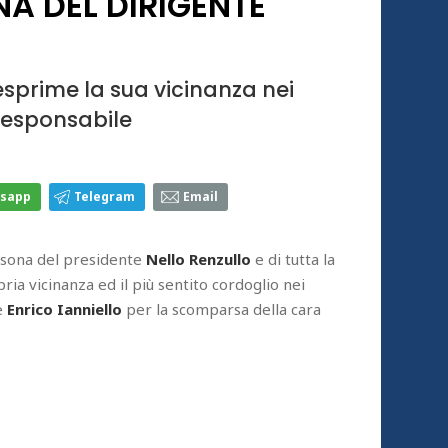
A DEL DIRIGENTE
 esprime la sua vicinanza nei
 responsabile
sapp
Telegram
Email
rsona del presidente
Nello Renzullo
e di tutta la
ria vicinanza ed il più sentito cordoglio nei
e
Enrico Ianniello
per la scomparsa della cara