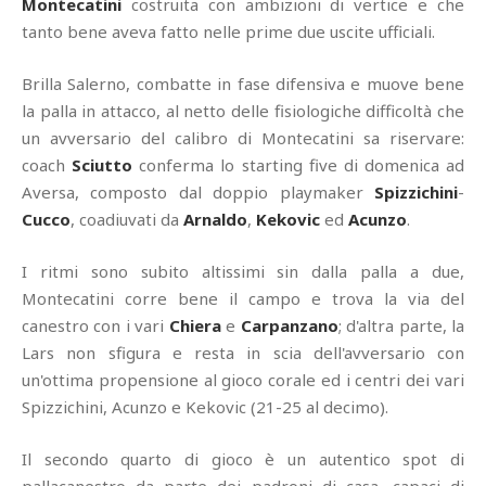
Montecatini
costruita con ambizioni di vertice e che
tanto bene aveva fatto nelle prime due uscite ufficiali.
Brilla Salerno, combatte in fase difensiva e muove bene
la palla in attacco, al netto delle fisiologiche difficoltà che
un avversario del calibro di Montecatini sa riservare:
coach
Sciutto
conferma lo starting five di domenica ad
Aversa, composto dal doppio playmaker
Spizzichini
-
Cucco
, coadiuvati da
Arnaldo
,
Kekovic
ed
Acunzo
.
I ritmi sono subito altissimi sin dalla palla a due,
Montecatini corre bene il campo e trova la via del
canestro con i vari
Chiera
e
Carpanzano
; d'altra parte, la
Lars non sfigura e resta in scia dell'avversario con
un'ottima propensione al gioco corale ed i centri dei vari
Spizzichini, Acunzo e Kekovic (21-25 al decimo).
Il secondo quarto di gioco è un autentico spot di
pallacanestro da parte dei padroni di casa, capaci di