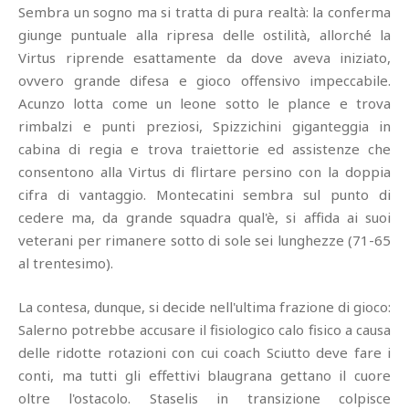
Sembra un sogno ma si tratta di pura realtà: la conferma
giunge puntuale alla ripresa delle ostilità, allorché la
Virtus riprende esattamente da dove aveva iniziato,
ovvero grande difesa e gioco offensivo impeccabile.
Acunzo lotta come un leone sotto le plance e trova
rimbalzi e punti preziosi, Spizzichini giganteggia in
cabina di regia e trova traiettorie ed assistenze che
consentono alla Virtus di flirtare persino con la doppia
cifra di vantaggio. Montecatini sembra sul punto di
cedere ma, da grande squadra qual'è, si affida ai suoi
veterani per rimanere sotto di sole sei lunghezze (71-65
al trentesimo).
La contesa, dunque, si decide nell'ultima frazione di gioco:
Salerno potrebbe accusare il fisiologico calo fisico a causa
delle ridotte rotazioni con cui coach Sciutto deve fare i
conti, ma tutti gli effettivi blaugrana gettano il cuore
oltre l'ostacolo. Staselis in transizione colpisce