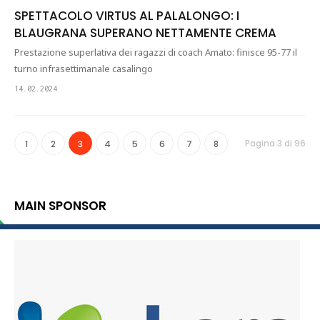
SPETTACOLO VIRTUS AL PALALONGO: I
BLAUGRANA SUPERANO NETTAMENTE CREMA
Prestazione superlativa dei ragazzi di coach Amato: finisce 95-77 il
turno infrasettimanale casalingo
14.02.2024
Pagina 3 di 96
1
2
3
4
5
6
7
8
MAIN SPONSOR